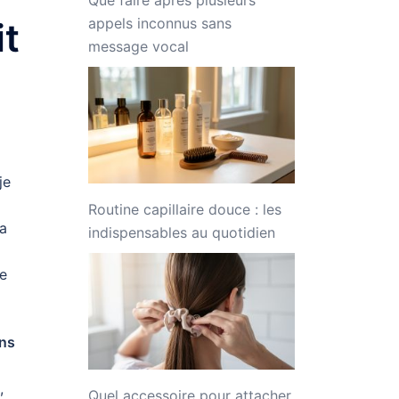
appels inconnus sans
it
message vocal
je
Routine capillaire douce : les
la
indispensables au quotidien
he
ons
,
Quel accessoire pour attacher