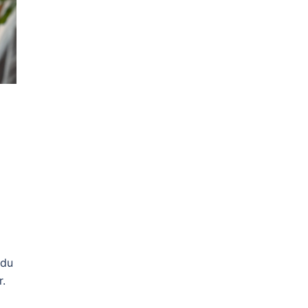
 du
r.