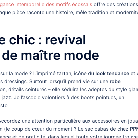
égance intemporelle des motifs écossais
offre des créations
que pièce raconte une histoire, mêle tradition et modernit
 chic : revival
 de maître mode
 sur la mode ? L’imprimé tartan, icône du
look tendance
et 
os dressings. Surtout lorsqu’il prend vie sur une
robe
n, détails ceinturés – elle séduira les adeptes du style gla
jazz. Je l’associe volontiers à des boots pointues, un
ste.
Accordez une attention particulière aux accessoires en joua
in (le coup de cœur du moment ? Le sac cabas de chez
PP
ance et de praticité, dans lequel toute votre journée trouve