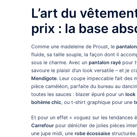
L’art du vêtement
prix : la base ab
Comme une madeleine de Proust, le
pantalon
fluide, sa taille souple, la façon dont il a
sous le charme. Avec un
pantalon rayé
pour tw
savoure le plaisir d’un look versatile – et je 
Mendigote
. Leur coupe impeccable fait des me
pièce caméléon, parfaite du bureau au dancing
toutes les sauces : blazer épuré pour un
look
bohème chic
, ou t-shirt graphique pour une
t
Et pour un effet « voguez sur les tendances é
Carrefour
pour dénicher de jolies pièces intemp
une jupe midi, une
robe écossaise
structurée…