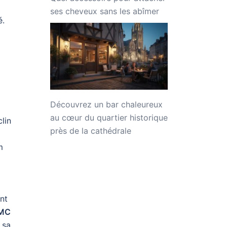
ses cheveux sans les abîmer
é.
Découvrez un bar chaleureux
au cœur du quartier historique
clin
près de la cathédrale
m
nt
MC
 sa