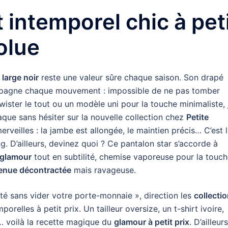
 intemporel chic à pet
solue
 large noir
reste une valeur sûre chaque saison. Son drapé
ccompagne chaque mouvement : impossible de ne pas tomber
ister le tout ou un modèle uni pour la touche minimaliste, 
craque sans hésiter sur la nouvelle collection chez
Petite
rveilles : la jambe est allongée, le maintien précis… C’est 
. D’ailleurs, devinez quoi ? Ce pantalon star s’accorde à
 glamour
tout en subtilité, chemise vaporeuse pour la touc
enue décontractée
mais ravageuse.
té sans vider votre porte-monnaie », direction les
collecti
orelles à petit prix. Un tailleur oversize, un t-shirt ivoire,
 voilà la recette magique du
glamour à petit prix
. D’ailleurs