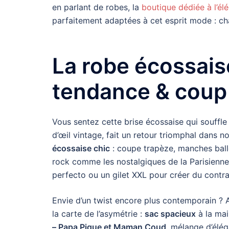
en parlant de robes, la
boutique dédiée à l’él
parfaitement adaptées à cet esprit mode : cha
La robe écossaise
tendance & coup
Vous sentez cette brise écossaise qui souffle
d’œil vintage, fait un retour triomphal dans n
écossaise chic
: coupe trapèze, manches ballo
rock comme les nostalgiques de la Parisienne 
perfecto ou un gilet XXL pour créer du contra
Envie d’un twist encore plus contemporain ? 
la carte de l’asymétrie :
sac spacieux
à la ma
– Papa Pique et Maman Coud
, mélange d’élég