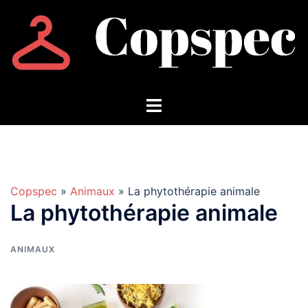
Aller
au
contenu
Copspec
»
Animaux
» La phytothérapie animale
La phytothérapie animale
ANIMAUX