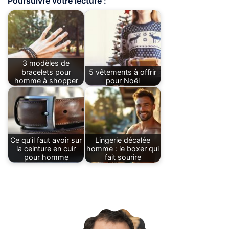
Poursuivre votre lecture :
3 modèles de
bracelets pour
5 vêtements à offrir
homme à shopper
pour Noël
Ce qu’il faut avoir sur
Lingerie décalée
la ceinture en cuir
homme : le boxer qui
pour homme
fait sourire