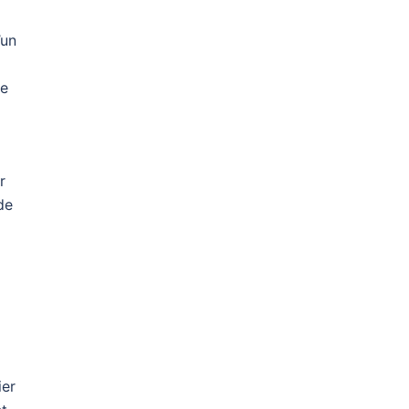
’un
ge
r
de
ier