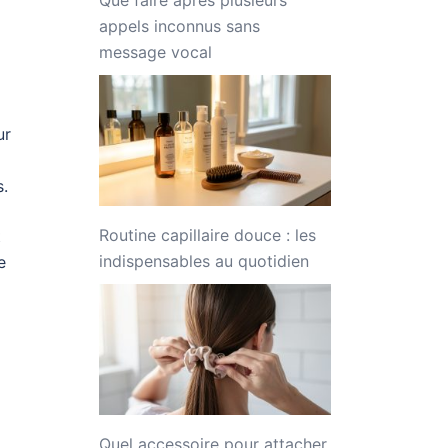
appels inconnus sans
message vocal
ur
s.
Routine capillaire douce : les
t
indispensables au quotidien
e
Quel accessoire pour attacher