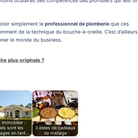
moins oculaires des compétences des plombiers qui leur o
oisir simplement le
professionnel de plomberie
que ces
demment de la technique du bouche-à-oreille. C’est d’ailleurs
ionner le monde du business.
e plus originale ?
t immobilier :
els sont les
3 idées de cadeaux
ages en tant…
de mariage