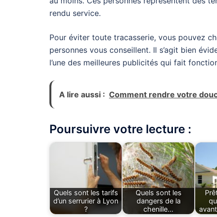
au moins. Ces personnes représentent des té
rendu service.
Pour éviter toute tracasserie, vous pouvez ch
personnes vous conseillent. Il s’agit bien évi
l’une des meilleures publicités qui fait fonct
A lire aussi :
Comment rendre votre douch
Poursuivre votre lecture :
Quels sont les tarifs
Quels sont les
Prê
d’un serrurier à Lyon
dangers de la
qu
?
chenille…
avant